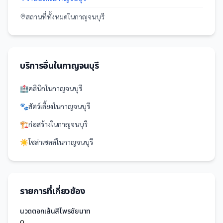
สถานที่
ทั้งหมดใน
กาญจนบุรี
บริการอื่นใน
กาญจนบุรี
🏥
คลินิก
ใน
กาญจนบุรี
🐾
สัตว์เลี้ยง
ใน
กาญจนบุรี
🏗️
ก่อสร้าง
ใน
กาญจนบุรี
☀️
โซล่าเซลล์
ใน
กาญจนบุรี
รายการที่เกี่ยวข้อง
นวดตอกเส้นสีไพรชัยนาท
0