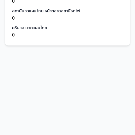
0
สถานีนวดแผนไทย หน้าตลาดสถานีรถไฟ
0
ศรีนวล นวดแผนไทย
0