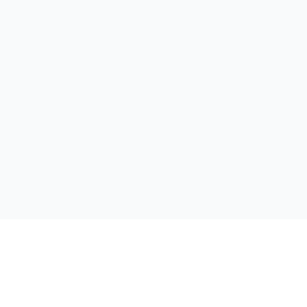
Clinicintrend