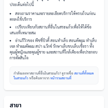
ประเด็นต่อไปนี้
สอบถามราคาและรายละเอียดบริการให้ครบถ้วนก่อน
ตกลงใช้บริการ
เปรียบเทียบกับ
สถานที่
อื่น
ในสระแก้ว
เพื่อให้ได้ข้อ
เสนอที่เหมาะสม
อ่านรีวิวของ
พีชชี่บิวตี้ สอนทำเล็บ สอนตัดผม ทำเล็บ
เจล ทำผมตัดผม สปา แว๊กซ์ รักษาเล็บขบเล็บเชื้อรา ทั้ง
คุณผู้หญิงและคุณผู้ชาย
และ
สถานที่
ใกล้เคียงเพื่อประกอบ
การตัดสินใจ
กำลังมองหา
สถานที่
อื่นใน
สระแก้ว
? ดูรายชื่อ
สถานที่ทั้งหมด
ในสระแก้ว
หรือค้นหาจาก
หน้ารวม
สถานที่
สาขา