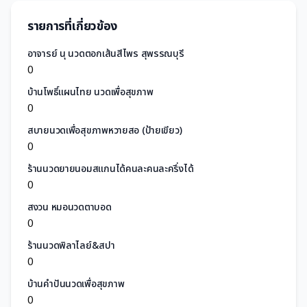
รายการที่เกี่ยวข้อง
อาจารย์ นุ นวดตอกเส้นสีไพร สุพรรณบุรี
0
บ้านโพธิ์แผนไทย นวดเพื่อสุขภาพ
0
สบายนวดเพื่อสุขภาพหวายสอ (ป้ายเขียว)
0
ร้านนวดยายนอมสแกนได้คนละคนละครึ่งได้
0
สงวน หมอนวดตาบอด
0
ร้านนวดพิลาไลย์&สปา
0
บ้านคำปันนวดเพื่อสุขภาพ
0