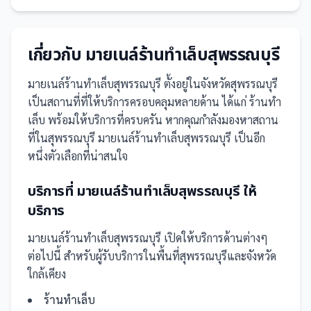
เกี่ยวกับ
มายเนล์ร้านทำเล็บสุพรรณบุรี
มายเนล์ร้านทำเล็บสุพรรณบุรี
ตั้งอยู่ในจังหวัดสุพรรณบุรี
เป็น
สถานที่
ที่ให้บริการครอบคลุมหลายด้าน ได้แก่ ร้านทำ
เล็บ
พร้อมให้บริการที่ครบครัน
หากคุณกำลังมองหาสถาน
ที่ในสุพรรณบุรี มายเนล์ร้านทำเล็บสุพรรณบุรี เป็นอีก
หนึ่งตัวเลือกที่น่าสนใจ
บริการที่
มายเนล์ร้านทำเล็บสุพรรณบุรี
ให้
บริการ
มายเนล์ร้านทำเล็บสุพรรณบุรี
เปิดให้บริการด้านต่างๆ
ต่อไปนี้
สำหรับผู้รับบริการในพื้นที่สุพรรณบุรีและจังหวัด
ใกล้เคียง
ร้านทำเล็บ