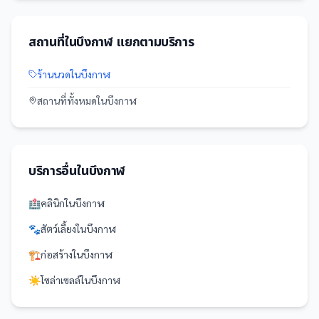
สถานที่
ใน
บึงกาฬ
แยกตามบริการ
ร้านนวด
ใน
บึงกาฬ
สถานที่
ทั้งหมดใน
บึงกาฬ
บริการอื่นใน
บึงกาฬ
🏥
คลินิก
ใน
บึงกาฬ
🐾
สัตว์เลี้ยง
ใน
บึงกาฬ
🏗️
ก่อสร้าง
ใน
บึงกาฬ
☀️
โซล่าเซลล์
ใน
บึงกาฬ