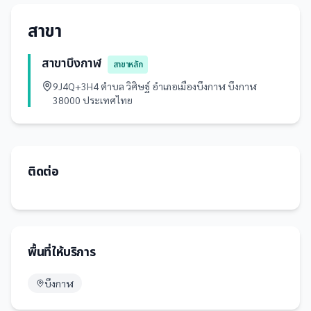
สาขา
สาขาบึงกาฬ
สาขาหลัก
9J4Q+3H4 ตำบล วิศิษฐ์ อำเภอเมืองบึงกาฬ บึงกาฬ
38000 ประเทศไทย
ติดต่อ
พื้นที่ให้บริการ
บึงกาฬ