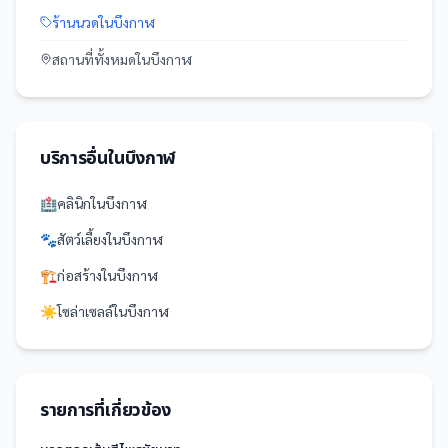
ร้านนวด
ใน
บึงกาฬ
สถานที่
ทั้งหมดใน
บึงกาฬ
บริการอื่นใน
บึงกาฬ
🏥
คลินิก
ใน
บึงกาฬ
🐾
สัตว์เลี้ยง
ใน
บึงกาฬ
🏗️
ก่อสร้าง
ใน
บึงกาฬ
☀️
โซล่าเซลล์
ใน
บึงกาฬ
รายการที่เกี่ยวข้อง