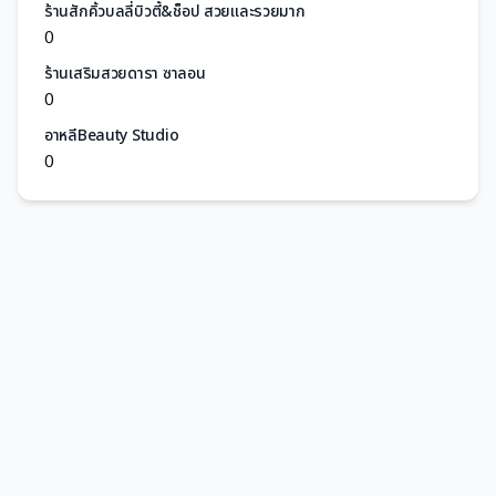
ร้านสักคิ้วบลลี่บิวตี้&ช็อป สวยและรวยมาก
0
ร้านเสริมสวยดารา ซาลอน
0
อาหลีBeauty Studio
0