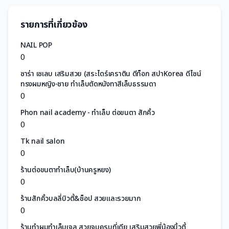
รายการที่เกี่ยวข้อง
NAIL POP
0
ซาร่า เซเลบ เสริมสวย (สระไดร์เคราติน ดีท็อก สปาKorea ดีไซน์
ทรงผมหญิง-ชาย ทำเล็บตัดหนังทาสีเล็บธรรมดา
0
Phon nail academy - ทำเล็บ ต่อขนตา สักคิ้ว
0
Tk nail salon
0
ร้านต่อขนตาทำเล็บ(บ้านครูหยง)
0
ร้านสักคิ้วบลลี่บิวตี้&ช็อป สวยและรวยมาก
0
ร้านทำผมทำเล็บเจล สวยจบครบที่เดีย เสริมสวยพี่น้องบิ้วตี้