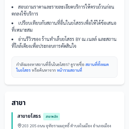
สอบถามราคาและรายละเอียดบริการให้ครบถ้วนก่อน
ตกลงใช้บริการ
เปรียบเทียบกับ
สถานที่
อื่น
ในยโสธร
เพื่อให้ได้ข้อเสนอ
ที่เหมาะสม
อ่านรีวิวของ
ร้านทำเล็บยโสธร BY ณ.เนลล์
และ
สถาน
ที่
ใกล้เคียงเพื่อประกอบการตัดสินใจ
กำลังมองหา
สถานที่
อื่นใน
ยโสธร
? ดูรายชื่อ
สถานที่ทั้งหมด
ในยโสธร
หรือค้นหาจาก
หน้ารวม
สถานที่
สาขา
สาขายโสธร
สาขาหลัก
203 205 ถนน อุทัยรามมฤทธิ์ ตำบลในเมือง อำเภอเมือง