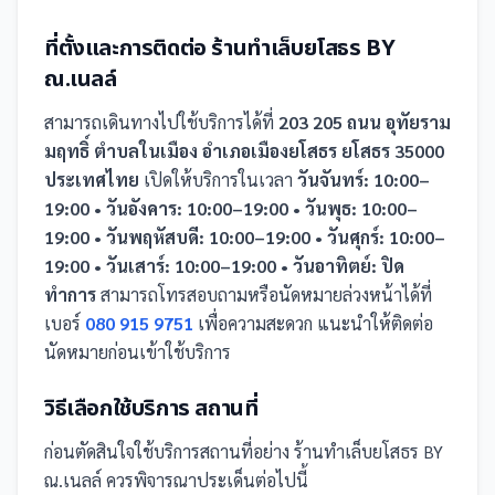
ที่ตั้งและการติดต่อ
ร้านทำเล็บยโสธร BY
ณ.เนลล์
สามารถเดินทางไปใช้บริการได้ที่
203 205 ถนน อุทัยราม
มฤทธิ์ ตำบลในเมือง อำเภอเมืองยโสธร ยโสธร 35000
ประเทศไทย
เปิดให้บริการในเวลา
วันจันทร์: 10:00–
19:00 • วันอังคาร: 10:00–19:00 • วันพุธ: 10:00–
19:00 • วันพฤหัสบดี: 10:00–19:00 • วันศุกร์: 10:00–
19:00 • วันเสาร์: 10:00–19:00 • วันอาทิตย์: ปิด
ทำการ
สามารถโทรสอบถามหรือนัดหมายล่วงหน้าได้ที่
เบอร์
080 915 9751
เพื่อความสะดวก แนะนำให้ติดต่อ
นัดหมายก่อนเข้าใช้บริการ
วิธีเลือกใช้บริการ
สถานที่
ก่อนตัดสินใจใช้บริการ
สถานที่
อย่าง
ร้านทำเล็บยโสธร BY
ณ.เนลล์
ควรพิจารณาประเด็นต่อไปนี้