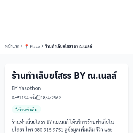
หน้าแรก
📍
Place
ร้านทำเล็บยโสธร BY ณ.เนลล์
ร้านทำเล็บยโสธร BY ณ.เนลล์
BY Yasothon
0
1134
ครั้ง
18/4/2569
ร้านทำเล็บ
ร้านทำเล็บยโสธร BY ณ.เนลล์ ให้บริการร้านทำเล็บใน
ยโสธร โทร 080 915 9751 ดูข้อมูลเพิ่มเติม รีวิว และ