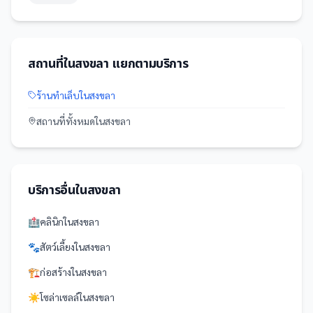
สถานที่
ใน
สงขลา
แยกตามบริการ
ร้านทำเล็บ
ใน
สงขลา
สถานที่
ทั้งหมดใน
สงขลา
บริการอื่นใน
สงขลา
🏥
คลินิก
ใน
สงขลา
🐾
สัตว์เลี้ยง
ใน
สงขลา
🏗️
ก่อสร้าง
ใน
สงขลา
☀️
โซล่าเซลล์
ใน
สงขลา