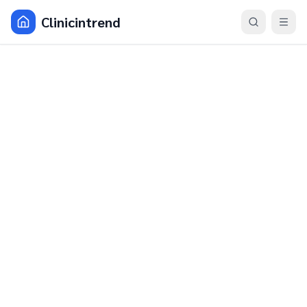
Clinicintrend