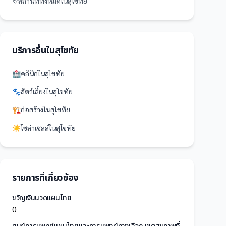
สถานที่
ทั้งหมดใน
สุโขทัย
บริการอื่นใน
สุโขทัย
🏥
คลินิก
ใน
สุโขทัย
🐾
สัตว์เลี้ยง
ใน
สุโขทัย
🏗️
ก่อสร้าง
ใน
สุโขทัย
☀️
โซล่าเซลล์
ใน
สุโขทัย
รายการที่เกี่ยวข้อง
ขวัญเงินนวดแผนไทย
0