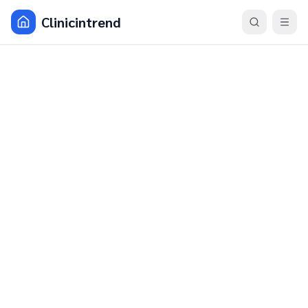
Clinicintrend