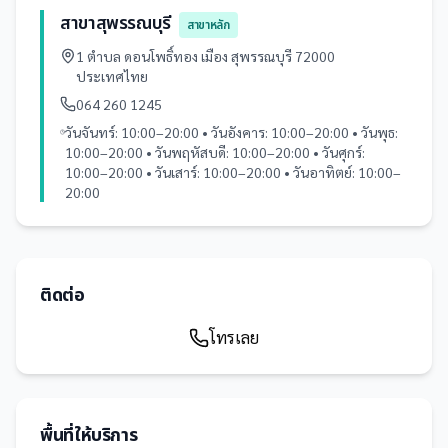
สาขาสุพรรณบุรี
สาขาหลัก
1 ตำบล ดอนโพธิ์ทอง เมือง สุพรรณบุรี 72000
ประเทศไทย
064 260 1245
วันจันทร์: 10:00–20:00 • วันอังคาร: 10:00–20:00 • วันพุธ:
10:00–20:00 • วันพฤหัสบดี: 10:00–20:00 • วันศุกร์:
10:00–20:00 • วันเสาร์: 10:00–20:00 • วันอาทิตย์: 10:00–
20:00
ติดต่อ
โทรเลย
พื้นที่ให้บริการ