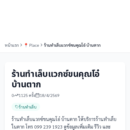
หน้าแรก
📍
Place
ร้านทำเล็บแวกซ์ขนคุณโอ๋ บ้านตาก
ร้านทำเล็บแวกซ์ขนคุณโอ๋
บ้านตาก
0
1125
ครั้ง
18/4/2569
ร้านทำเล็บ
ร้านทำเล็บแวกซ์ขนคุณโอ๋ บ้านตาก ให้บริการร้านทำเล็บ
ในตาก โทร 099 239 1923 ดูข้อมูลเพิ่มเติม รีวิว และ