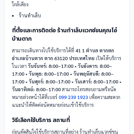
ใกล้เคียง
ร้านทำเล็บ
ที่ตั้งและการติดต่อ
ร้านทำเล็บแวกซ์ขนคุณโอ๋
บ้านตาก
สามารถเดินทางไปใช้บริการได้ที่
41 1 ตำบล ตากตก
อำเภอบ้านตาก ตาก 63120 ประเทศไทย
เปิดให้บริการ
ในเวลา
วันจันทร์: 8:00–17:00 • วันอังคาร: 8:00–
17:00 • วันพุธ: 8:00–17:00 • วันพฤหัสบดี: 8:00–
17:00 • วันศุกร์: 8:00–17:00 • วันเสาร์: 8:00–17:00 •
วันอาทิตย์: 8:00–17:00
สามารถโทรสอบถามหรือนัด
หมายล่วงหน้าได้ที่เบอร์
099 239 1923
เพื่อความสะดวก
แนะนำให้ติดต่อนัดหมายก่อนเข้าใช้บริการ
วิธีเลือกใช้บริการ
สถานที่
ก่อนตัดสินใจใช้บริการ
สถานที่
อย่าง
ร้านทำเล็บแวกซ์ขน