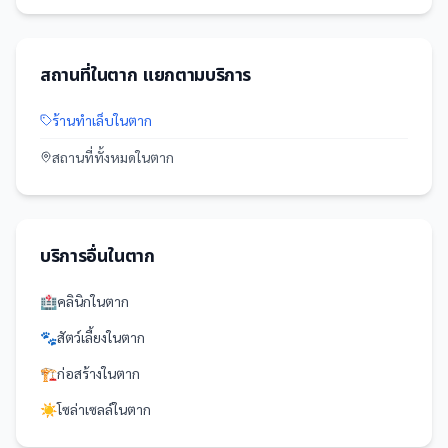
สถานที่
ใน
ตาก
แยกตามบริการ
ร้านทำเล็บ
ใน
ตาก
สถานที่
ทั้งหมดใน
ตาก
บริการอื่นใน
ตาก
🏥
คลินิก
ใน
ตาก
🐾
สัตว์เลี้ยง
ใน
ตาก
🏗️
ก่อสร้าง
ใน
ตาก
☀️
โซล่าเซลล์
ใน
ตาก