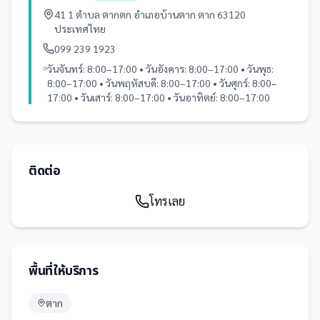
41 1 ตำบล ตากตก อำเภอบ้านตาก ตาก 63120
ประเทศไทย
099 239 1923
วันจันทร์: 8:00–17:00 • วันอังคาร: 8:00–17:00 • วันพุธ:
8:00–17:00 • วันพฤหัสบดี: 8:00–17:00 • วันศุกร์: 8:00–
17:00 • วันเสาร์: 8:00–17:00 • วันอาทิตย์: 8:00–17:00
ติดต่อ
โทรเลย
พื้นที่ให้บริการ
ตาก