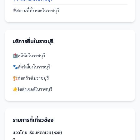
สถานที่
ทั้งหมดใน
ราชบุรี
บริการอื่นใน
ราชบุรี
🏥
คลินิก
ใน
ราชบุรี
🐾
สัตว์เลี้ยง
ใน
ราชบุรี
🏗️
ก่อสร้าง
ใน
ราชบุรี
☀️
โซล่าเซลล์
ใน
ราชบุรี
รายการที่เกี่ยวข้อง
นวดไทย เรือนหัตถเวช (หงษ์)
0