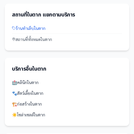
สถานที่
ใน
ตาก
แยกตามบริการ
ร้านทำเล็บ
ใน
ตาก
สถานที่
ทั้งหมดใน
ตาก
บริการอื่นใน
ตาก
🏥
คลินิก
ใน
ตาก
🐾
สัตว์เลี้ยง
ใน
ตาก
🏗️
ก่อสร้าง
ใน
ตาก
☀️
โซล่าเซลล์
ใน
ตาก