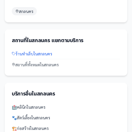
สกลนคร
สถานที่
ใน
สกลนคร
แยกตามบริการ
ร้านทำเล็บ
ใน
สกลนคร
สถานที่
ทั้งหมดใน
สกลนคร
บริการอื่นใน
สกลนคร
🏥
คลินิก
ใน
สกลนคร
🐾
สัตว์เลี้ยง
ใน
สกลนคร
🏗️
ก่อสร้าง
ใน
สกลนคร