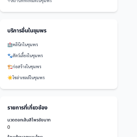
สถานที่
ทั้งหมดใน
ชุมพร
บริการอื่นใน
ชุมพร
🏥
คลินิก
ใน
ชุมพร
🐾
สัตว์เลี้ยง
ใน
ชุมพร
🏗️
ก่อสร้าง
ใน
ชุมพร
☀️
โซล่าเซลล์
ใน
ชุมพร
รายการที่เกี่ยวข้อง
นวดตอกเส้นสีไพรชัยนาท
0