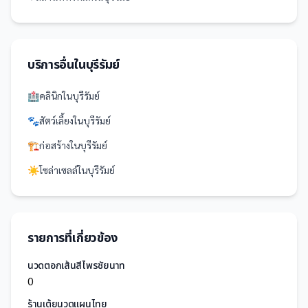
บริการอื่นใน
บุรีรัมย์
🏥
คลินิก
ใน
บุรีรัมย์
🐾
สัตว์เลี้ยง
ใน
บุรีรัมย์
🏗️
ก่อสร้าง
ใน
บุรีรัมย์
☀️
โซล่าเซลล์
ใน
บุรีรัมย์
รายการที่เกี่ยวข้อง
นวดตอกเส้นสีไพรชัยนาท
0
ร้านเต้ยนวดแผนไทย