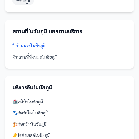
ชัยภูมิ
สถานที่
ใน
ชัยภูมิ
แยกตามบริการ
ร้านนวด
ใน
ชัยภูมิ
สถานที่
ทั้งหมดใน
ชัยภูมิ
บริการอื่นใน
ชัยภูมิ
🏥
คลินิก
ใน
ชัยภูมิ
🐾
สัตว์เลี้ยง
ใน
ชัยภูมิ
🏗️
ก่อสร้าง
ใน
ชัยภูมิ
☀️
โซล่าเซลล์
ใน
ชัยภูมิ