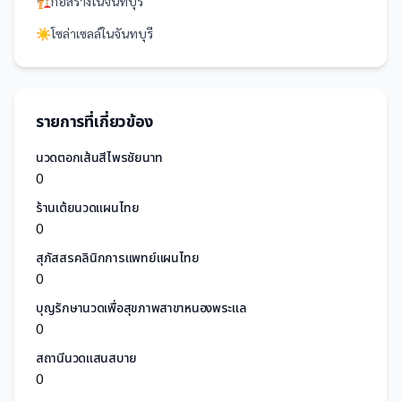
🏗️
ก่อสร้าง
ใน
จันทบุรี
☀️
โซล่าเซลล์
ใน
จันทบุรี
รายการที่เกี่ยวข้อง
นวดตอกเส้นสีไพรชัยนาท
0
ร้านเต้ยนวดแผนไทย
0
สุภัสสรคลินิกการแพทย์แผนไทย
0
บุญรักษานวดเพื่อสุขภาพสาขาหนองพระแล
0
สถานีนวดแสนสบาย
0