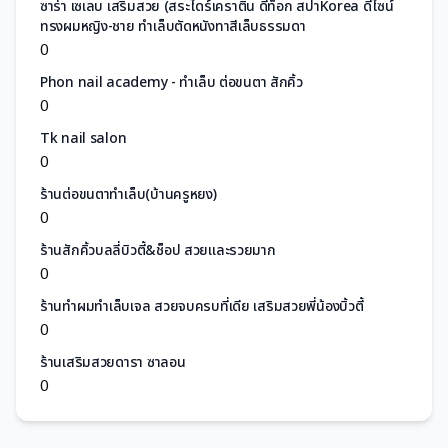
ซาร่า เซเลบ เสริมสวย (สระไดร์เคราติน ดีท็อก สปาKorea ดีไซน์
ทรงผมหญิง-ชาย ทำเล็บตัดหนังทาสีเล็บธรรมดา
0
Phon nail academy - ทำเล็บ ต่อขนตา สักคิ้ว
0
Tk nail salon
0
ร้านต่อขนตาทำเล็บ(บ้านครูหยง)
0
ร้านสักคิ้วบลลี่บิวตี้&ช็อป สวยและรวยมาก
0
ร้านทำผมทำเล็บเจล สวยจบครบที่เดีย เสริมสวยพี่น้องบิ้วตี้
0
ร้านเสริมสวยดารา ซาลอน
0