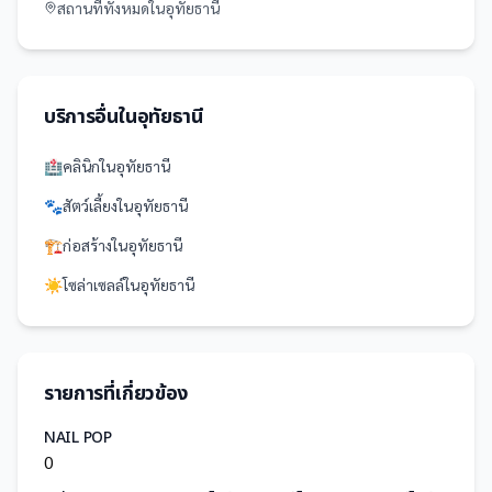
สถานที่
ทั้งหมดใน
อุทัยธานี
บริการอื่นใน
อุทัยธานี
🏥
คลินิก
ใน
อุทัยธานี
🐾
สัตว์เลี้ยง
ใน
อุทัยธานี
🏗️
ก่อสร้าง
ใน
อุทัยธานี
☀️
โซล่าเซลล์
ใน
อุทัยธานี
รายการที่เกี่ยวข้อง
NAIL POP
0