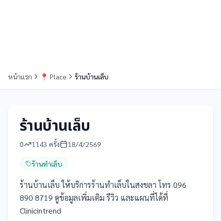
หน้าแรก
📍
Place
ร้านบ้านเล็บ
ร้านบ้านเล็บ
0
1143
ครั้ง
18/4/2569
ร้านทำเล็บ
ร้านบ้านเล็บ ให้บริการร้านทำเล็บในสงขลา โทร 096
890 8719 ดูข้อมูลเพิ่มเติม รีวิว และแผนที่ได้ที่
Clinicintrend