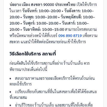
บ่อยาง เมือง สงขลา 90000 ประเทศไทย
เปิดให้บริการ
ในเวลา
วันจันทร์: 10:00–20:00 • วันอังคาร: 10:00–
20:00 • วันพุธ: 10:00–20:00 • วันพฤหัสบดี: 10:00–
20:00 • วันศุกร์: 10:00–20:00 • วันเสาร์: 10:00–
20:00 • วันอาทิตย์: 10:00–15:00
สามารถโทรสอบถาม
หรือนัดหมายล่วงหน้าได้ที่เบอร์
096 890 8719
เพื่อความ
สะดวก แนะนำให้ติดต่อนัดหมายก่อนเข้าใช้บริการ
วิธีเลือกใช้บริการ
สถานที่
ก่อนตัดสินใจใช้บริการ
สถานที่
อย่าง
ร้านบ้านเล็บ
ควร
พิจารณาประเด็นต่อไปนี้
สอบถามราคาและรายละเอียดบริการให้ครบถ้วนก่อน
ตกลงใช้บริการ
เปรียบเทียบกับ
สถานที่
อื่น
ในสงขลา
เพื่อให้ได้ข้อเสนอ
ที่เหมาะสม
อ่านรีวิวของ
ร้านบ้านเล็บ
และ
สถานที่
ใกล้เคียงเพื่อ