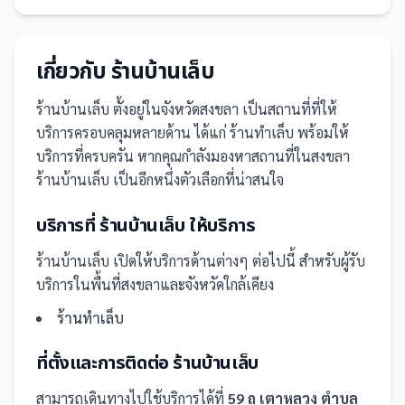
เกี่ยวกับ
ร้านบ้านเล็บ
ร้านบ้านเล็บ
ตั้งอยู่ในจังหวัดสงขลา
เป็น
สถานที่
ที่ให้
บริการครอบคลุมหลายด้าน ได้แก่ ร้านทำเล็บ
พร้อมให้
บริการที่ครบครัน
หากคุณกำลังมองหาสถานที่ในสงขลา
ร้านบ้านเล็บ เป็นอีกหนึ่งตัวเลือกที่น่าสนใจ
บริการที่
ร้านบ้านเล็บ
ให้บริการ
ร้านบ้านเล็บ
เปิดให้บริการด้านต่างๆ ต่อไปนี้
สำหรับผู้รับ
บริการในพื้นที่สงขลาและจังหวัดใกล้เคียง
ร้านทำเล็บ
ที่ตั้งและการติดต่อ
ร้านบ้านเล็บ
สามารถเดินทางไปใช้บริการได้ที่
59 ถ เตาหลวง ตำบล