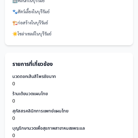
🏥
คลินิก
ใน
บุรีรัมย์
🐾
สัตว์เลี้ยง
ใน
บุรีรัมย์
🏗️
ก่อสร้าง
ใน
บุรีรัมย์
☀️
โซล่าเซลล์
ใน
บุรีรัมย์
รายการที่เกี่ยวข้อง
นวดตอกเส้นสีไพรชัยนาท
0
ร้านเต้ยนวดแผนไทย
0
สุภัสสรคลินิกการแพทย์แผนไทย
0
บุญรักษานวดเพื่อสุขภาพสาขาหนองพระแล
0