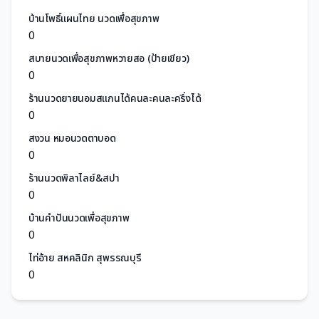
บ้านโพธิ์แผนไทย นวดเพื่อสุขภาพ
0
สบายนวดเพื่อสุขภาพหวายสอ (ป้ายเขียว)
0
ร้านนวดยายนอมสแกนได้คนละคนละครึ่งได้
0
สงวน หมอนวดตาบอด
0
ร้านนวดพิลาไลย์&สปา
0
บ้านคำปันนวดเพื่อสุขภาพ
0
ไท่อ้าย สหคลินิก สุพรรณบุรี
0