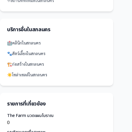
สถานที่
ทั้งหมดใน
สกลนคร
บริการอื่นใน
สกลนคร
🏥
คลินิก
ใน
สกลนคร
🐾
สัตว์เลี้ยง
ใน
สกลนคร
🏗️
ก่อสร้าง
ใน
สกลนคร
☀️
โซล่าเซลล์
ใน
สกลนคร
รายการที่เกี่ยวข้อง
The Farm นวดแผนโบราณ
0