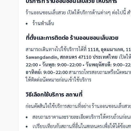
บริการที่
ร้านออนซอนเล็บสวย
ให้บริการ
ร้านออนซอนเล็บสวย
เปิดให้บริการด้านต่างๆ ต่อไปนี้
สำ
ร้านทำเล็บ
ที่ตั้งและการติดต่อ
ร้านออนซอนเล็บสวย
สามารถเดินทางไปใช้บริการได้ที่
1118, อุดมมาเกต, 1
Sawangdandin, สกลนคร 47110 ประเทศไทย
เปิดใ
22:00 • วันพุธ: 9:00–22:00 • วันพฤหัสบดี: 9:00–22:0
อาทิตย์: 9:00–22:00
สามารถโทรสอบถามหรือนัดหมายล่
ให้ติดต่อนัดหมายก่อนเข้าใช้บริการ
วิธีเลือกใช้บริการ
สถานที่
ก่อนตัดสินใจใช้บริการ
สถานที่
อย่าง
ร้านออนซอนเล็บสว
สอบถามราคาและรายละเอียดบริการให้ครบถ้วนก่อนต
เปรียบเทียบกับ
สถานที่
อื่น
ในสกลนคร
เพื่อให้ได้ข้อ