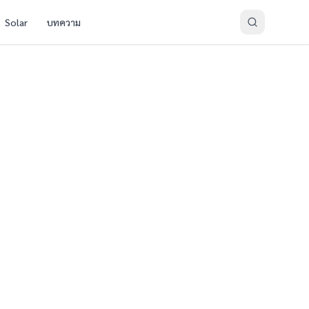
Solar
บทความ