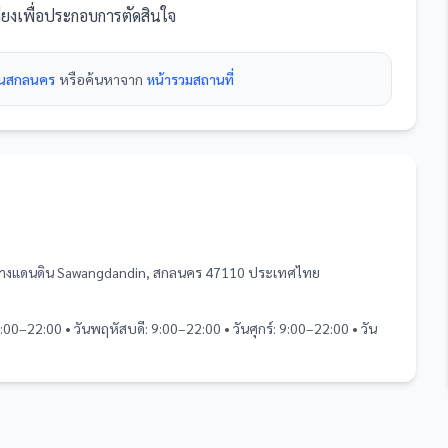
คียงเพื่อประกอบการตัดสินใจ
ดในสกลนคร
หรือค้นหาจาก
หน้ารวม
สถานที่
สว่างแดนดิน Sawangdandin, สกลนคร 47110 ประเทศไทย
9:00–22:00 • วันพฤหัสบดี: 9:00–22:00 • วันศุกร์: 9:00–22:00 • วัน