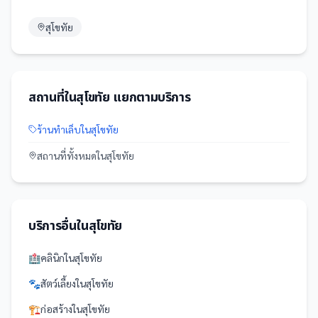
สุโขทัย
สถานที่
ใน
สุโขทัย
แยกตามบริการ
ร้านทำเล็บ
ใน
สุโขทัย
สถานที่
ทั้งหมดใน
สุโขทัย
บริการอื่นใน
สุโขทัย
🏥
คลินิก
ใน
สุโขทัย
🐾
สัตว์เลี้ยง
ใน
สุโขทัย
🏗️
ก่อสร้าง
ใน
สุโขทัย