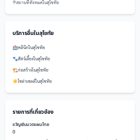
สถานที่
ทั้งหมดใน
สุโขทัย
บริการอื่นใน
สุโขทัย
🏥
คลินิก
ใน
สุโขทัย
🐾
สัตว์เลี้ยง
ใน
สุโขทัย
🏗️
ก่อสร้าง
ใน
สุโขทัย
☀️
โซล่าเซลล์
ใน
สุโขทัย
รายการที่เกี่ยวข้อง
ขวัญเงินนวดแผนไทย
0