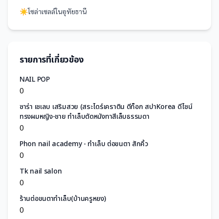
☀️
โซล่าเซลล์
ใน
อุทัยธานี
รายการที่เกี่ยวข้อง
NAIL POP
0
ซาร่า เซเลบ เสริมสวย (สระไดร์เคราติน ดีท็อก สปาKorea ดีไซน์
ทรงผมหญิง-ชาย ทำเล็บตัดหนังทาสีเล็บธรรมดา
0
Phon nail academy - ทำเล็บ ต่อขนตา สักคิ้ว
0
Tk nail salon
0
ร้านต่อขนตาทำเล็บ(บ้านครูหยง)
0