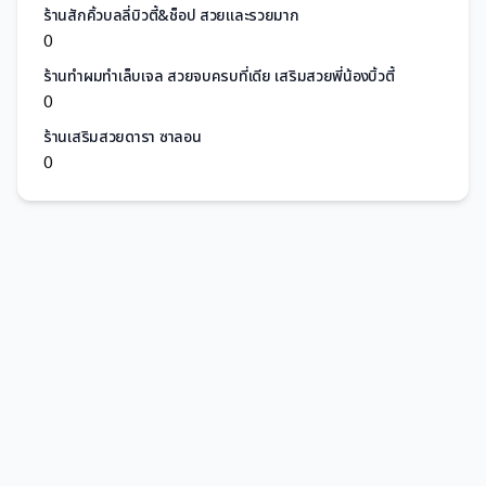
ร้านสักคิ้วบลลี่บิวตี้&ช็อป สวยและรวยมาก
0
ร้านทำผมทำเล็บเจล สวยจบครบที่เดีย เสริมสวยพี่น้องบิ้วตี้
0
ร้านเสริมสวยดารา ซาลอน
0