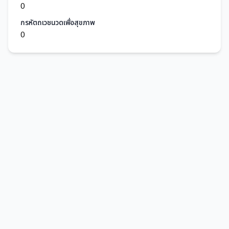
0
กรหัตถเวชนวดเพื่อสุขภาพ
0