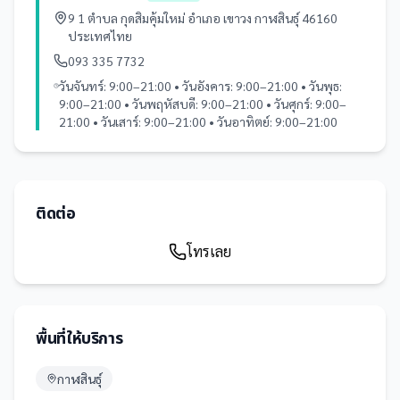
9 1 ตำบล กุดสิมคุ้มใหม่ อำเภอ เขาวง กาฬสินธุ์ 46160
ประเทศไทย
093 335 7732
วันจันทร์: 9:00–21:00 • วันอังคาร: 9:00–21:00 • วันพุธ:
9:00–21:00 • วันพฤหัสบดี: 9:00–21:00 • วันศุกร์: 9:00–
21:00 • วันเสาร์: 9:00–21:00 • วันอาทิตย์: 9:00–21:00
ติดต่อ
โทรเลย
พื้นที่ให้บริการ
กาฬสินธุ์