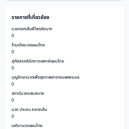
รายการที่เกี่ยวข้อง
นวดตอกเส้นสีไพรชัยนาท
0
ร้านเต้ยนวดแผนไทย
0
สุภัสสรคลินิกการแพทย์แผนไทย
0
บุญรักษานวดเพื่อสุขภาพสาขาหนองพระแล
0
สถานีนวดแสนสบาย
0
นวด ประคบ คลายเส้น
0
เนติมานวดแผนไทย