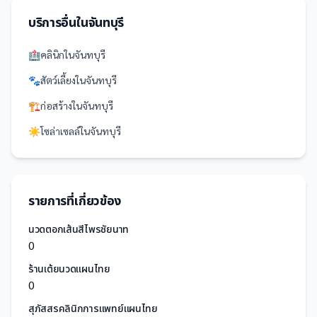
บริการอื่นใน
จันทบุรี
🏥
คลินิก
ใน
จันทบุรี
🐾
สัตว์เลี้ยง
ใน
จันทบุรี
🏗️
ก่อสร้าง
ใน
จันทบุรี
☀️
โซล่าเซลล์
ใน
จันทบุรี
รายการที่เกี่ยวข้อง
นวดตอกเส้นสีไพรชัยนาท
0
ร้านเต้ยนวดแผนไทย
0
สุภัสสรคลินิกการแพทย์แผนไทย