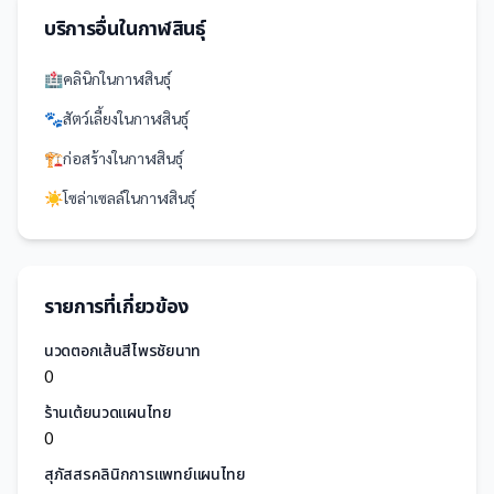
บริการอื่นใน
กาฬสินธุ์
🏥
คลินิก
ใน
กาฬสินธุ์
🐾
สัตว์เลี้ยง
ใน
กาฬสินธุ์
🏗️
ก่อสร้าง
ใน
กาฬสินธุ์
☀️
โซล่าเซลล์
ใน
กาฬสินธุ์
รายการที่เกี่ยวข้อง
นวดตอกเส้นสีไพรชัยนาท
0
ร้านเต้ยนวดแผนไทย
0
สุภัสสรคลินิกการแพทย์แผนไทย