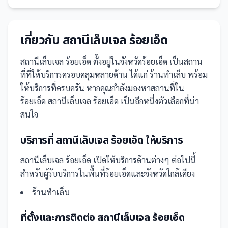
เกี่ยวกับ
สถานีเล็บเจล ร้อยเอ็ด
สถานีเล็บเจล ร้อยเอ็ด
ตั้งอยู่ในจังหวัดร้อยเอ็ด
เป็น
สถาน
ที่
ที่ให้บริการครอบคลุมหลายด้าน ได้แก่ ร้านทำเล็บ
พร้อม
ให้บริการที่ครบครัน
หากคุณกำลังมองหาสถานที่ใน
ร้อยเอ็ด สถานีเล็บเจล ร้อยเอ็ด เป็นอีกหนึ่งตัวเลือกที่น่า
สนใจ
บริการที่
สถานีเล็บเจล ร้อยเอ็ด
ให้บริการ
สถานีเล็บเจล ร้อยเอ็ด
เปิดให้บริการด้านต่างๆ ต่อไปนี้
สำหรับผู้รับบริการในพื้นที่ร้อยเอ็ดและจังหวัดใกล้เคียง
ร้านทำเล็บ
ที่ตั้งและการติดต่อ
สถานีเล็บเจล ร้อยเอ็ด