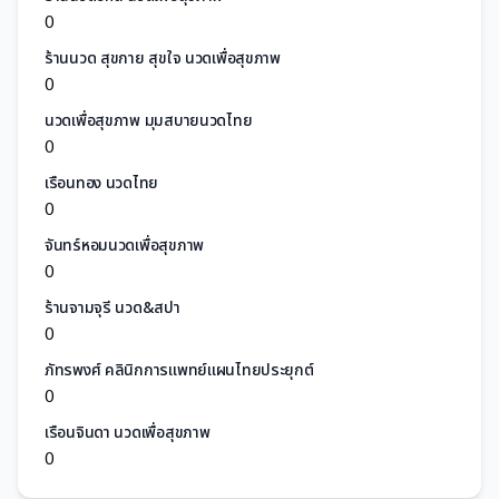
0
ร้านนวด สุขกาย สุขใจ นวดเพื่อสุขภาพ
0
นวดเพื่อสุขภาพ มุมสบายนวดไทย
0
เรือนทอง นวดไทย
0
จันทร์หอมนวดเพื่อสุขภาพ
0
ร้านจามจุรี นวด&สปา
0
ภัทรพงศ์ คลินิกการแพทย์แผนไทยประยุกต์
0
เรือนจินดา นวดเพื่อสุขภาพ
0