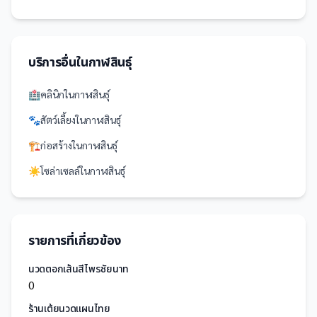
บริการอื่นใน
กาฬสินธุ์
🏥
คลินิก
ใน
กาฬสินธุ์
🐾
สัตว์เลี้ยง
ใน
กาฬสินธุ์
🏗️
ก่อสร้าง
ใน
กาฬสินธุ์
☀️
โซล่าเซลล์
ใน
กาฬสินธุ์
รายการที่เกี่ยวข้อง
นวดตอกเส้นสีไพรชัยนาท
0
ร้านเต้ยนวดแผนไทย