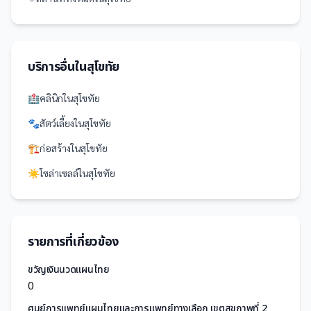
บริการอื่นใน
สุโขทัย
🏥
คลินิก
ใน
สุโขทัย
🐾
สัตว์เลี้ยง
ใน
สุโขทัย
🏗️
ก่อสร้าง
ใน
สุโขทัย
☀️
โซล่าเซลล์
ใน
สุโขทัย
รายการที่เกี่ยวข้อง
ขวัญเงินนวดแผนไทย
0
ศูนย์การแพทย์แผนไทยและการแพทย์ทางเลือก เขตสุขภาพที่ 2