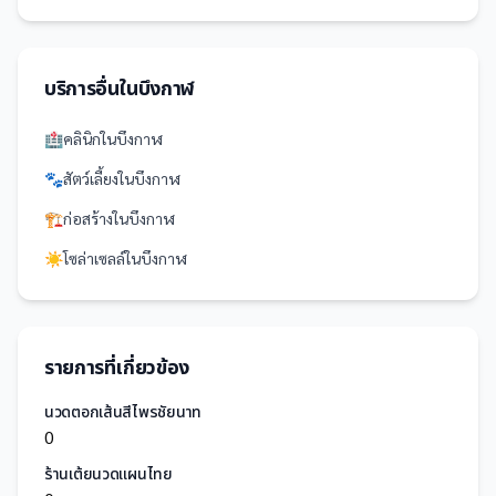
บริการอื่นใน
บึงกาฬ
🏥
คลินิก
ใน
บึงกาฬ
🐾
สัตว์เลี้ยง
ใน
บึงกาฬ
🏗️
ก่อสร้าง
ใน
บึงกาฬ
☀️
โซล่าเซลล์
ใน
บึงกาฬ
รายการที่เกี่ยวข้อง
นวดตอกเส้นสีไพรชัยนาท
0
ร้านเต้ยนวดแผนไทย