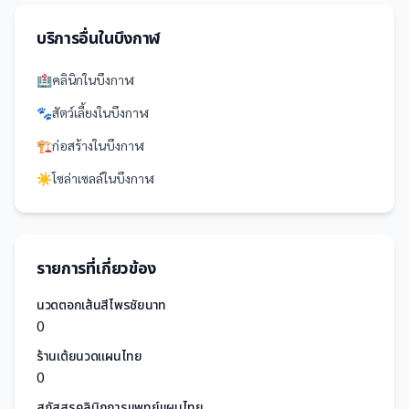
บริการอื่นใน
บึงกาฬ
🏥
คลินิก
ใน
บึงกาฬ
🐾
สัตว์เลี้ยง
ใน
บึงกาฬ
🏗️
ก่อสร้าง
ใน
บึงกาฬ
☀️
โซล่าเซลล์
ใน
บึงกาฬ
รายการที่เกี่ยวข้อง
นวดตอกเส้นสีไพรชัยนาท
0
ร้านเต้ยนวดแผนไทย
0
สุภัสสรคลินิกการแพทย์แผนไทย