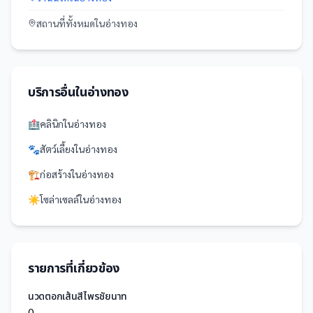
สถานที่
ทั้งหมดใน
อ่างทอง
บริการอื่นใน
อ่างทอง
🏥
คลินิก
ใน
อ่างทอง
🐾
สัตว์เลี้ยง
ใน
อ่างทอง
🏗️
ก่อสร้าง
ใน
อ่างทอง
☀️
โซล่าเซลล์
ใน
อ่างทอง
รายการที่เกี่ยวข้อง
นวดตอกเส้นสีไพรชัยนาท
0