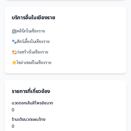
บริการอื่นใน
เชียงราย
🏥
คลินิก
ใน
เชียงราย
🐾
สัตว์เลี้ยง
ใน
เชียงราย
🏗️
ก่อสร้าง
ใน
เชียงราย
☀️
โซล่าเซลล์
ใน
เชียงราย
รายการที่เกี่ยวข้อง
นวดตอกเส้นสีไพรชัยนาท
0
ร้านเต้ยนวดแผนไทย
0