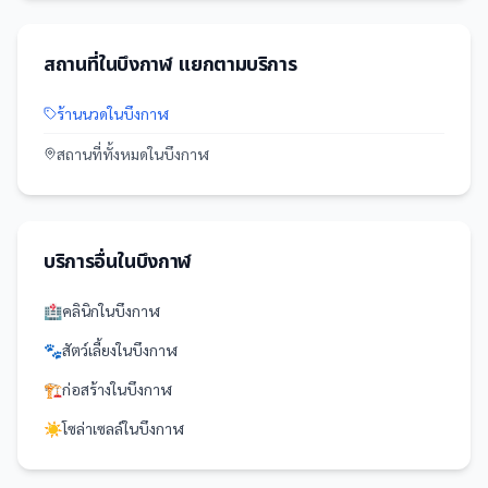
สถานที่
ใน
บึงกาฬ
แยกตามบริการ
ร้านนวด
ใน
บึงกาฬ
สถานที่
ทั้งหมดใน
บึงกาฬ
บริการอื่นใน
บึงกาฬ
🏥
คลินิก
ใน
บึงกาฬ
🐾
สัตว์เลี้ยง
ใน
บึงกาฬ
🏗️
ก่อสร้าง
ใน
บึงกาฬ
☀️
โซล่าเซลล์
ใน
บึงกาฬ