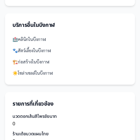
บริการอื่นใน
บึงกาฬ
🏥
คลินิก
ใน
บึงกาฬ
🐾
สัตว์เลี้ยง
ใน
บึงกาฬ
🏗️
ก่อสร้าง
ใน
บึงกาฬ
☀️
โซล่าเซลล์
ใน
บึงกาฬ
รายการที่เกี่ยวข้อง
นวดตอกเส้นสีไพรชัยนาท
0
ร้านเต้ยนวดแผนไทย