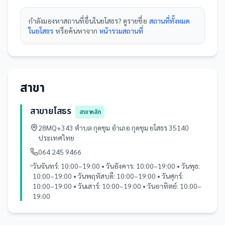
กำลังมองหา
สถานที่
อื่นใน
ยโสธร
? ดูรายชื่อ
สถานที่ทั้งหมด
ในยโสธร
หรือค้นหาจาก
หน้ารวม
สถานที่
สาขา
สาขายโสธร
สาขาหลัก
28MQ+343 ตำบล กุดชุม อำเภอ กุดชุม ยโสธร 35140
ประเทศไทย
064 245 9466
วันจันทร์: 10:00–19:00 • วันอังคาร: 10:00–19:00 • วันพุธ:
10:00–19:00 • วันพฤหัสบดี: 10:00–19:00 • วันศุกร์:
10:00–19:00 • วันเสาร์: 10:00–19:00 • วันอาทิตย์: 10:00–
19:00