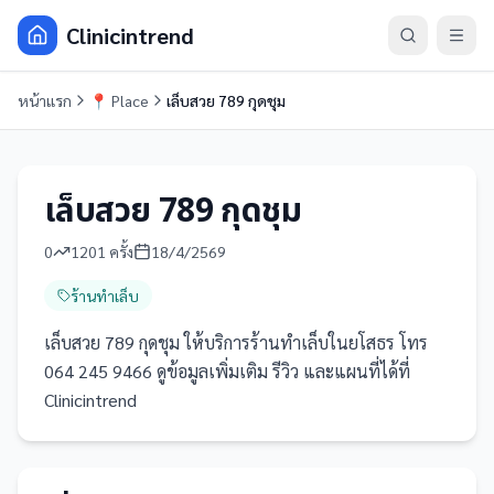
Clinicintrend
หน้าแรก
📍
Place
เล็บสวย 789 กุดชุม
เล็บสวย 789 กุดชุม
0
1201
ครั้ง
18/4/2569
ร้านทำเล็บ
เล็บสวย 789 กุดชุม ให้บริการร้านทำเล็บในยโสธร โทร
064 245 9466 ดูข้อมูลเพิ่มเติม รีวิว และแผนที่ได้ที่
Clinicintrend