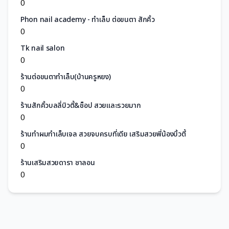
0
Phon nail academy - ทำเล็บ ต่อขนตา สักคิ้ว
0
Tk nail salon
0
ร้านต่อขนตาทำเล็บ(บ้านครูหยง)
0
ร้านสักคิ้วบลลี่บิวตี้&ช็อป สวยและรวยมาก
0
ร้านทำผมทำเล็บเจล สวยจบครบที่เดีย เสริมสวยพี่น้องบิ้วตี้
0
ร้านเสริมสวยดารา ซาลอน
0