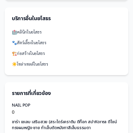
บริการอื่นใน
ยโสธร
🏥
คลินิก
ใน
ยโสธร
🐾
สัตว์เลี้ยง
ใน
ยโสธร
🏗️
ก่อสร้าง
ใน
ยโสธร
☀️
โซล่าเซลล์
ใน
ยโสธร
รายการที่เกี่ยวข้อง
NAIL POP
0
ซาร่า เซเลบ เสริมสวย (สระไดร์เคราติน ดีท็อก สปาKorea ดีไซน์
ทรงผมหญิง-ชาย ทำเล็บตัดหนังทาสีเล็บธรรมดา