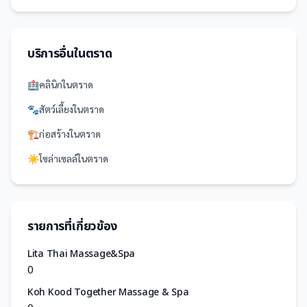
บริการอื่นใน
ตราด
🏥
คลินิก
ใน
ตราด
🐾
สัตว์เลี้ยง
ใน
ตราด
🏗️
ก่อสร้าง
ใน
ตราด
☀️
โซล่าเซลล์
ใน
ตราด
รายการที่เกี่ยวข้อง
Lita Thai Massage&Spa
0
Koh Kood Together Massage & Spa