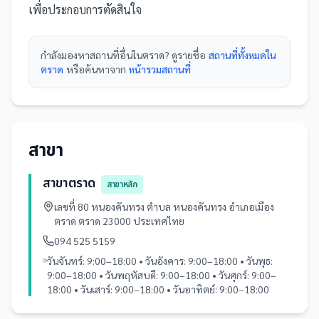
เพื่อประกอบการตัดสินใจ
กำลังมองหา
สถานที่
อื่นใน
ตราด
? ดูรายชื่อ
สถานที่ทั้งหมดใน
ตราด
หรือค้นหาจาก
หน้ารวม
สถานที่
สาขา
สาขาตราด
สาขาหลัก
เลขที่ 80 หนองคันทรง ตำบล หนองคันทรง อำเภอเมือง
ตราด ตราด 23000 ประเทศไทย
094 525 5159
วันจันทร์: 9:00–18:00 • วันอังคาร: 9:00–18:00 • วันพุธ:
9:00–18:00 • วันพฤหัสบดี: 9:00–18:00 • วันศุกร์: 9:00–
18:00 • วันเสาร์: 9:00–18:00 • วันอาทิตย์: 9:00–18:00