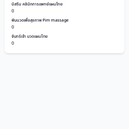
นิสรีน คลินิกการแพทย์แผนไทย
0
พิมนวดเพื่อสุขภาพ Pim massage
0
จันทร์เจ้า นวดเเผนไทย
0