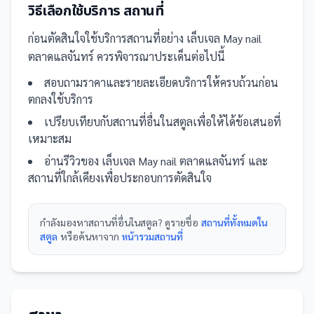
วิธีเลือกใช้บริการ
สถานที่
ก่อนตัดสินใจใช้บริการ
สถานที่
อย่าง
เล็บเจล May nail
ตลาดแลจันทร์
ควรพิจารณาประเด็นต่อไปนี้
สอบถามราคาและรายละเอียดบริการให้ครบถ้วนก่อน
ตกลงใช้บริการ
เปรียบเทียบกับ
สถานที่
อื่น
ในสตูล
เพื่อให้ได้ข้อเสนอที่
เหมาะสม
อ่านรีวิวของ
เล็บเจล May nail ตลาดแลจันทร์
และ
สถานที่
ใกล้เคียงเพื่อประกอบการตัดสินใจ
กำลังมองหา
สถานที่
อื่นใน
สตูล
? ดูรายชื่อ
สถานที่ทั้งหมดใน
สตูล
หรือค้นหาจาก
หน้ารวม
สถานที่