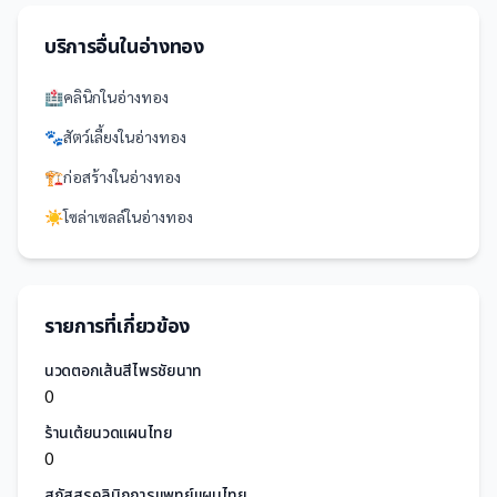
บริการอื่นใน
อ่างทอง
🏥
คลินิก
ใน
อ่างทอง
🐾
สัตว์เลี้ยง
ใน
อ่างทอง
🏗️
ก่อสร้าง
ใน
อ่างทอง
☀️
โซล่าเซลล์
ใน
อ่างทอง
รายการที่เกี่ยวข้อง
นวดตอกเส้นสีไพรชัยนาท
0
ร้านเต้ยนวดแผนไทย
0
สุภัสสรคลินิกการแพทย์แผนไทย