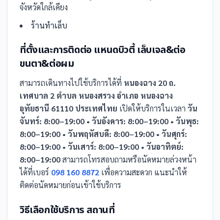
จังหวัดใกล้เคียง
ร้านทำเล็บ
ที่ตั้งและการติดต่อ
แหนดบิวตี้ เล็บเจล&ต่อ
ขนตา&ต่อผม
สามารถเดินทางไปใช้บริการได้ที่
หนองฉาง 20 ถ.
เทศบาล 2 ตำบล หนองสรวง อำเภอ หนองฉาง
อุทัยธานี 61110 ประเทศไทย
เปิดให้บริการในเวลา
วัน
จันทร์: 8:00–19:00 • วันอังคาร: 8:00–19:00 • วันพุธ:
8:00–19:00 • วันพฤหัสบดี: 8:00–19:00 • วันศุกร์:
8:00–19:00 • วันเสาร์: 8:00–19:00 • วันอาทิตย์:
8:00–19:00
สามารถโทรสอบถามหรือนัดหมายล่วงหน้า
ได้ที่เบอร์
098 160 8872
เพื่อความสะดวก แนะนำให้
ติดต่อนัดหมายก่อนเข้าใช้บริการ
วิธีเลือกใช้บริการ
สถานที่