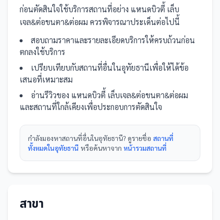
ก่อนตัดสินใจใช้บริการ
สถานที่
อย่าง
แหนดบิวตี้ เล็บ
เจล&ต่อขนตา&ต่อผม
ควรพิจารณาประเด็นต่อไปนี้
สอบถามราคาและรายละเอียดบริการให้ครบถ้วนก่อน
ตกลงใช้บริการ
เปรียบเทียบกับ
สถานที่
อื่น
ในอุทัยธานี
เพื่อให้ได้ข้อ
เสนอที่เหมาะสม
อ่านรีวิวของ
แหนดบิวตี้ เล็บเจล&ต่อขนตา&ต่อผม
และ
สถานที่
ใกล้เคียงเพื่อประกอบการตัดสินใจ
กำลังมองหา
สถานที่
อื่นใน
อุทัยธานี
? ดูรายชื่อ
สถานที่
ทั้งหมดในอุทัยธานี
หรือค้นหาจาก
หน้ารวม
สถานที่
สาขา