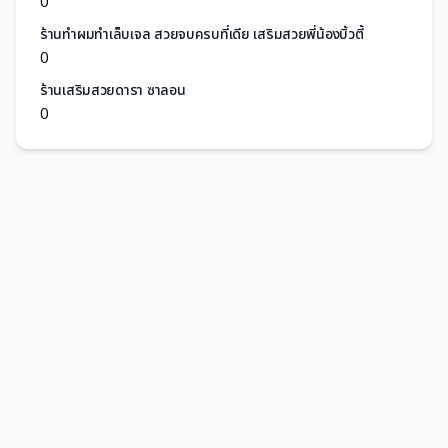
0
ร้านทำผมทำเล็บเจล สวยจบครบที่เดีย เสริมสวยพี่น้องบิ้วตี้
0
ร้านเสริมสวยดารา ซาลอน
0