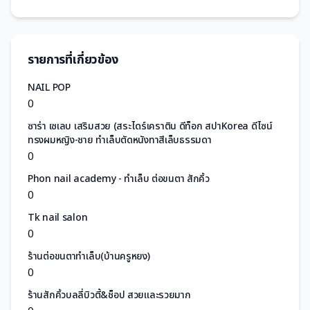
รายการที่เกี่ยวข้อง
NAIL POP
0
ซาร่า เซเลบ เสริมสวย (สระไดร์เคราติน ดีท็อก สปาKorea ดีไซน์
ทรงผมหญิง-ชาย ทำเล็บตัดหนังทาสีเล็บธรรมดา
0
Phon nail academy - ทำเล็บ ต่อขนตา สักคิ้ว
0
Tk nail salon
0
ร้านต่อขนตาทำเล็บ(บ้านครูหยง)
0
ร้านสักคิ้วบลลี่บิวตี้&ช็อป สวยและรวยมาก