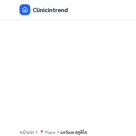
Clinicintrend
หน้าแรก
📍
Place
แอร์​เนล​ สตูดิโอ​