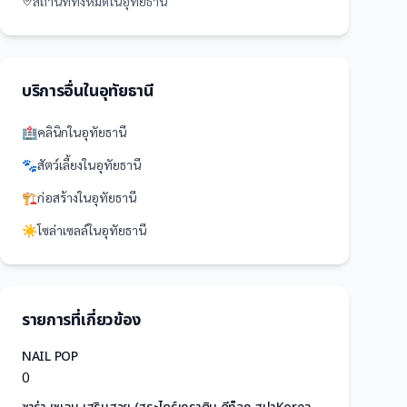
สถานที่
ทั้งหมดใน
อุทัยธานี
บริการอื่นใน
อุทัยธานี
🏥
คลินิก
ใน
อุทัยธานี
🐾
สัตว์เลี้ยง
ใน
อุทัยธานี
🏗️
ก่อสร้าง
ใน
อุทัยธานี
☀️
โซล่าเซลล์
ใน
อุทัยธานี
รายการที่เกี่ยวข้อง
NAIL POP
0