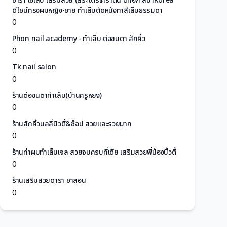
ซาร่า เซเลบ เสริมสวย (สระไดร์เคราติน ดีท็อก สปาKorea
ดีไซน์ทรงผมหญิง-ชาย ทำเล็บตัดหนังทาสีเล็บธรรมดา
0
Phon nail academy - ทำเล็บ ต่อขนตา สักคิ้ว
0
Tk nail salon
0
ร้านต่อขนตาทำเล็บ(บ้านครูหยง)
0
ร้านสักคิ้วบลลี่บิวตี้&ช็อป สวยและรวยมาก
0
ร้านทำผมทำเล็บเจล สวยจบครบที่เดีย เสริมสวยพี่น้องบิ้วตี้
0
ร้านเสริมสวยดารา ซาลอน
0