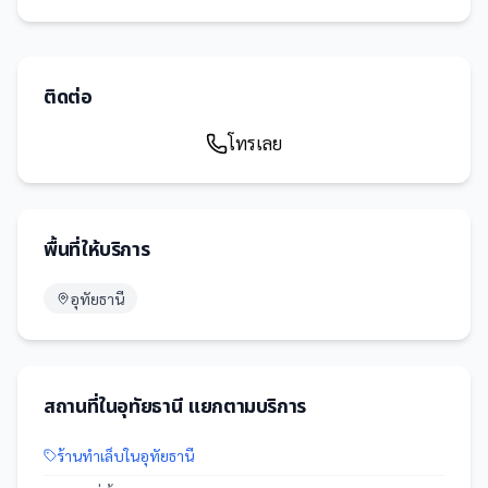
ติดต่อ
โทรเลย
พื้นที่ให้บริการ
อุทัยธานี
สถานที่
ใน
อุทัยธานี
แยกตามบริการ
ร้านทำเล็บ
ใน
อุทัยธานี