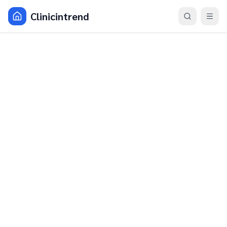
Clinicintrend