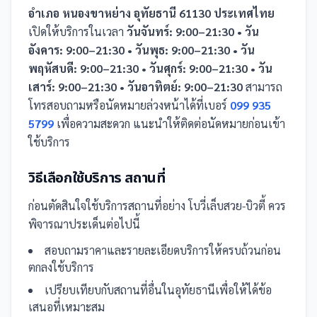
อำเภอ หนองขาหย่าง อุทัยธานี 61130 ประเทศไทย
เปิดให้บริการในเวลา
วันจันทร์: 9:00–21:30 • วัน
อังคาร: 9:00–21:30 • วันพุธ: 9:00–21:30 • วัน
พฤหัสบดี: 9:00–21:30 • วันศุกร์: 9:00–21:30 • วัน
เสาร์: 9:00–21:30 • วันอาทิตย์: 9:00–21:30
สามารถ
โทรสอบถามหรือนัดหมายล่วงหน้าได้ที่เบอร์
099 935
5799
เพื่อความสะดวก แนะนำให้ติดต่อนัดหมายก่อนเข้า
ใช้บริการ
วิธีเลือกใช้บริการ
สถานที่
ก่อนตัดสินใจใช้บริการ
สถานที่
อย่าง
โบวี่เล็บสวย-บิวตี้
ควร
พิจารณาประเด็นต่อไปนี้
สอบถามราคาและรายละเอียดบริการให้ครบถ้วนก่อน
ตกลงใช้บริการ
เปรียบเทียบกับ
สถานที่
อื่น
ในอุทัยธานี
เพื่อให้ได้ข้อ
เสนอที่เหมาะสม