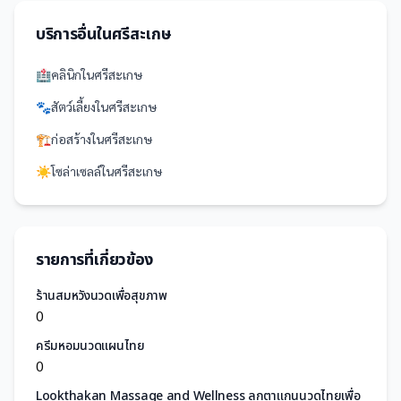
บริการอื่นใน
ศรีสะเกษ
🏥
คลินิก
ใน
ศรีสะเกษ
🐾
สัตว์เลี้ยง
ใน
ศรีสะเกษ
🏗️
ก่อสร้าง
ใน
ศรีสะเกษ
☀️
โซล่าเซลล์
ใน
ศรีสะเกษ
รายการที่เกี่ยวข้อง
ร้านสมหวังนวดเพื่อสุขภาพ
0
ครีมหอมนวดแผนไทย
0
Lookthakan Massage and Wellness ลูกตาแกนนวดไทยเพื่อ