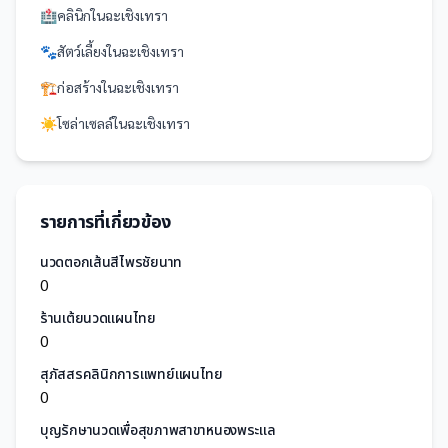
🏥
คลินิก
ใน
ฉะเชิงเทรา
🐾
สัตว์เลี้ยง
ใน
ฉะเชิงเทรา
🏗️
ก่อสร้าง
ใน
ฉะเชิงเทรา
☀️
โซล่าเซลล์
ใน
ฉะเชิงเทรา
รายการที่เกี่ยวข้อง
นวดตอกเส้นสีไพรชัยนาท
0
ร้านเต้ยนวดแผนไทย
0
สุภัสสรคลินิกการแพทย์แผนไทย
0
บุญรักษานวดเพื่อสุขภาพสาขาหนองพระแล