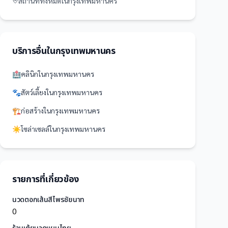
สถานที่
ทั้งหมดใน
กรุงเทพมหานคร
บริการอื่นใน
กรุงเทพมหานคร
🏥
คลินิก
ใน
กรุงเทพมหานคร
🐾
สัตว์เลี้ยง
ใน
กรุงเทพมหานคร
🏗️
ก่อสร้าง
ใน
กรุงเทพมหานคร
☀️
โซล่าเซลล์
ใน
กรุงเทพมหานคร
รายการที่เกี่ยวข้อง
นวดตอกเส้นสีไพรชัยนาท
0