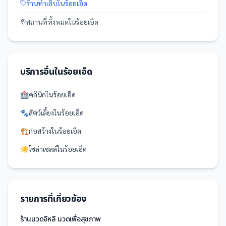
ร้านทำเล็บ
ใน
ร้อยเอ็ด
สถานที่
ทั้งหมดใน
ร้อยเอ็ด
บริการอื่นใน
ร้อยเอ็ด
🏥
คลินิก
ใน
ร้อยเอ็ด
🐾
สัตว์เลี้ยง
ใน
ร้อยเอ็ด
🏗️
ก่อสร้าง
ใน
ร้อยเอ็ด
☀️
โซล่าเซลล์
ใน
ร้อยเอ็ด
รายการที่เกี่ยวข้อง
ร้านนวดอีหลี นวดเพื่อสุขภาพ