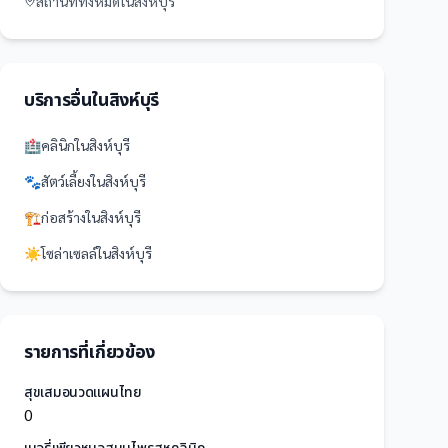
สถานที่
ทั้งหมดใน
สิงห์บุรี
บริการอื่นใน
สิงห์บุรี
🏥
คลินิก
ใน
สิงห์บุรี
🐾
สัตว์เลี้ยง
ใน
สิงห์บุรี
🏗️
ก่อสร้าง
ใน
สิงห์บุรี
☀️
โซล่าเซลล์
ใน
สิงห์บุรี
รายการที่เกี่ยวข้อง
สุขเสมอนวดแผนไทย
0