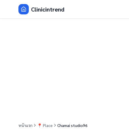
Clinicintrend
หน้าแรก
📍
Place
Chamai studio96